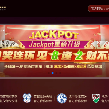
官方网址：www