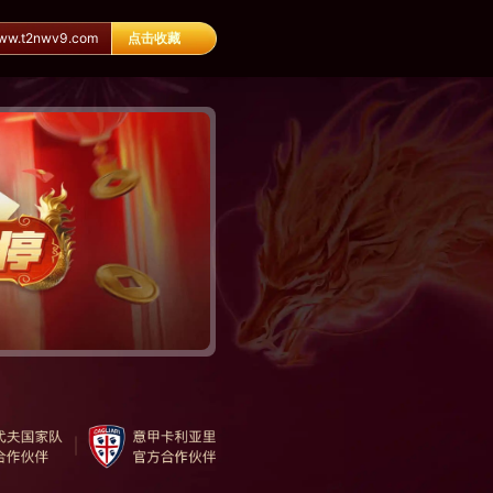
.t2nwv9.com
点击收藏